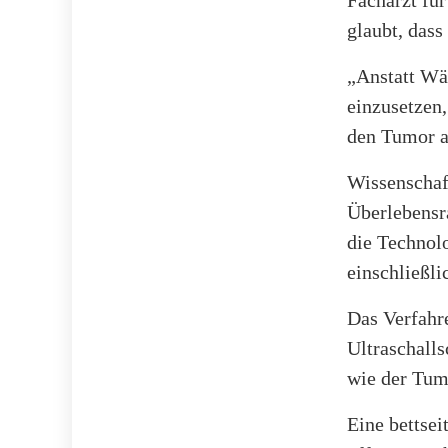
Facharzt für
glaubt, das
„Anstatt Wä
einzusetzen,
den Tumor au
Wissenschaft
Überlebensra
die Technolo
einschließli
Das Verfahr
Ultraschall
wie der Tumo
Eine bettse