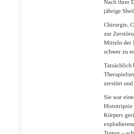
Nach ihrer D
jährige She
Chirurgie, C
zur Zerstör
Mitteln der
schwer zu er
Tatsächlich 
Therapiefor
zerstört und
Sie war eine
Histotripsie
Körpers ger
explodierend
Tumor – sch