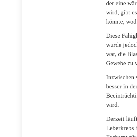
der eine wä
wird, gibt 
könnte, wodu
Diese Fähigk
wurde jedoch
war, die Bl
Gewebe zu 
Inzwischen 
besser in de
Beeinträcht
wird.
Derzeit läuf
Leberkrebs b