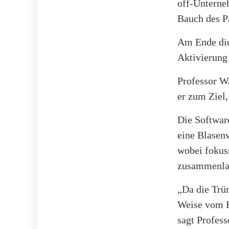
off-Unterne
Bauch des Pa
Am Ende dies
Aktivierung 
Professor Wa
er zum Ziel,
Die Software
eine Blasenw
wobei fokus
zusammenla
„Da die Trü
Weise vom K
sagt Profes