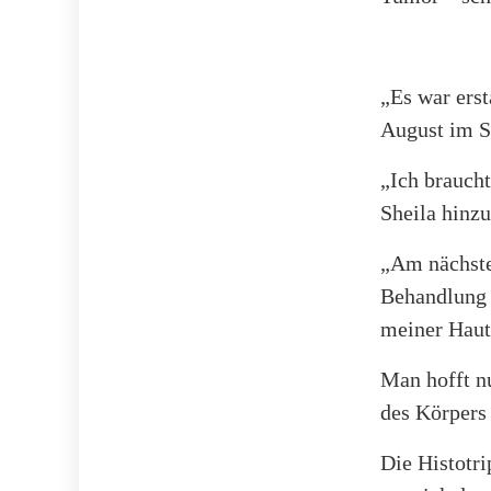
„Es war erst
August im St
„Ich brauch
Sheila hinzu
„Am nächste
Behandlung 
meiner Haut 
Man hofft n
des Körpers 
Die Histotr