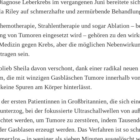
iagnose Leberkrebs im vergangenen Juni bereitete sich
ila Riley auf schmerzhafte und zermürbende Behandlun
hemotherapie, Strahlentherapie und sogar Ablation – be
ung von Tumoren eingesetzt wird – gehören zu den wir
 Medizin gegen Krebs, aber die möglichen Nebenwirku
tragen sein.
blieb Sheila davon verschont, dank einer radikal neuen
m, die mit winzigen Gasbläschen Tumore innerhalb vo
 keine Spuren am Körper hinterlässt.
 der ersten Patientinnen in Großbritannien, die sich ein
 unterzog, bei der fokussierte Ultraschallwellen von au
ichtet werden, um Tumore zu zerstören, indem Tausend
er Gasblasen erzeugt werden. Das Verfahren ist so schn
merzlos – in weniger als sieben Minuten ausgelöscht w