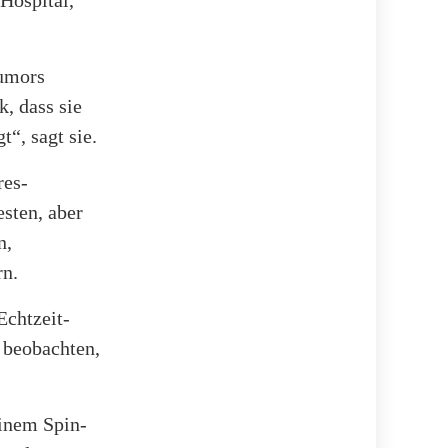
 Hospital,
Tumors
k, dass sie
“, sagt sie.
res-
esten, aber
n,
rn.
Echtzeit-
 beobachten,
einem Spin-