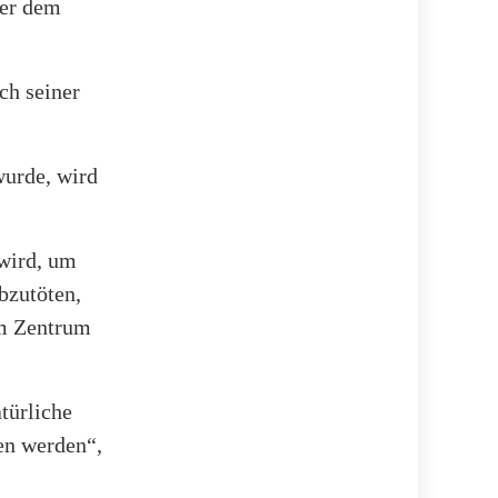
ber dem
ch seiner
wurde, wird
 wird, um
bzutöten,
em Zentrum
türliche
en werden“,