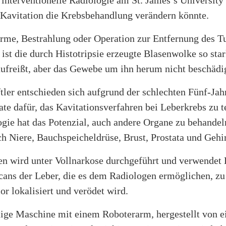
 interventionelle Radiologie am St. James’s University
s Kavitation die Krebsbehandlung verändern könnte.
rme, Bestrahlung oder Operation zur Entfernung des 
 ist die durch Histotripsie erzeugte Blasenwolke so star
freißt, aber das Gewebe um ihn herum nicht beschädigt
ler entschieden sich aufgrund der schlechten Fünf-Jah
te dafür, das Kavitationsverfahren bei Leberkrebs zu t
gie hat das Potenzial, auch andere Organe zu behandel
ch Niere, Bauchspeicheldrüse, Brust, Prostata und Gehi
en wird unter Vollnarkose durchgeführt und verwendet 
scans der Leber, die es dem Radiologen ermöglichen, zu
r lokalisiert und verödet wird.
itige Maschine mit einem Roboterarm, hergestellt von 