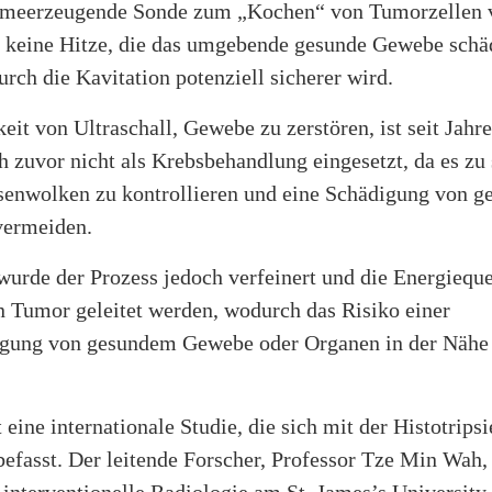
rmeerzeugende Sonde zum „Kochen“ von Tumorzellen 
es keine Hitze, die das umgebende gesunde Gewebe schä
rch die Kavitation potenziell sicherer wird.
eit von Ultraschall, Gewebe zu zerstören, ist seit Jahr
 zuvor nicht als Krebsbehandlung eingesetzt, da es zu
asenwolken zu kontrollieren und eine Schädigung von 
vermeiden.
wurde der Prozess jedoch verfeinert und die Energieque
n Tumor geleitet werden, wodurch das Risiko einer
igung von gesundem Gewebe oder Organen in der Nähe
t eine internationale Studie, die sich mit der Histotripsi
efasst. Der leitende Forscher, Professor Tze Min Wah, 