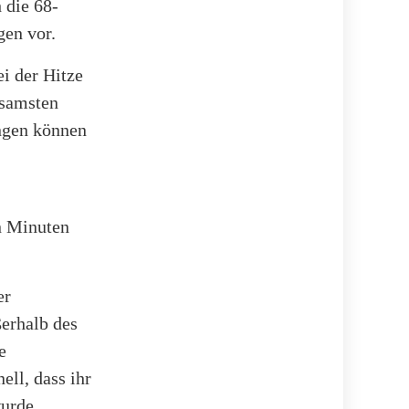
 die 68-
gen vor.
i der Hitze
ksamsten
ngen können
n Minuten
er
ßerhalb des
e
ell, dass ihr
urde.