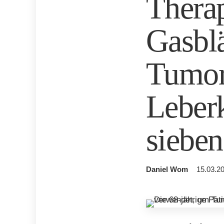
Therap
Gasbl
Tumore
Leberk
sieben
Daniel Wom
15.03.20