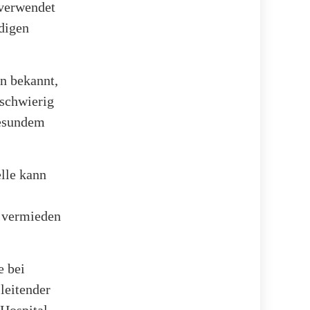
verwendet
digen
en bekannt,
 schwierig
gesundem
lle kann
 vermieden
e bei
leitender