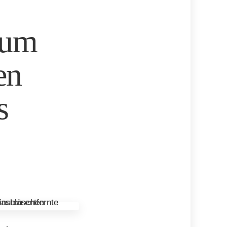
 um
en
s