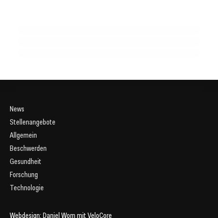
Naturmedizin
06. Mai 2025
Wildkräuter im Winter nutzen
06. Mai 2025
Naturheilkundlicher Umgang mit Fieber
GESUNDHEIT & ERNÄHRUNG
GESUNDHEIT & ERNÄHRUNG
GESUNDHEIT & ERNÄHRUNG
News
Stellenangebote
Allgemein
Beschwerden
Gesundheit
Forschung
Technologie
Webdesign:
Daniel Wom
mit
VeloCore