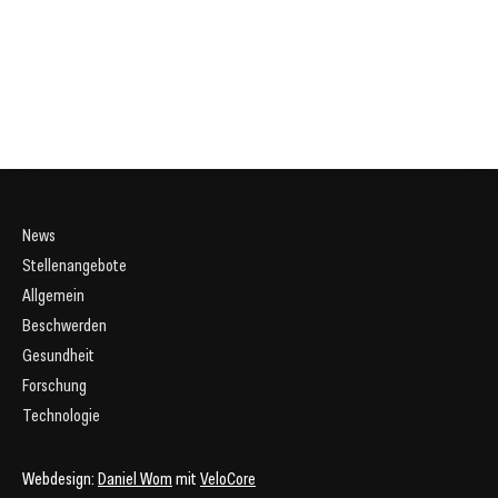
Mandeln: Superfood für Gesundheit und Genuss –
Gefahren!
Entdecken Sie die Vielfalt!
GESUNDHEIT
GESUNDHEIT
GESUNDHEIT
News
Stellenangebote
Allgemein
Beschwerden
Gesundheit
Forschung
Technologie
Webdesign:
Daniel Wom
mit
VeloCore