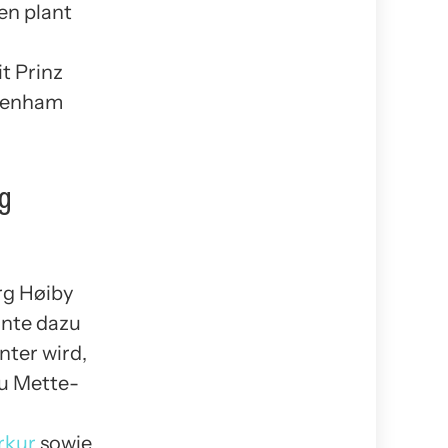
en plant
t Prinz
ttenham
ng
rg Høiby
nnte dazu
nter wird,
zu Mette-
rkur
sowie