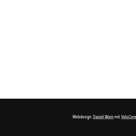
05. Mai 2025
Fettleber im Anstieg: So schützen Sie Ihre Leber
vor Gefahren!
GESUNDHEIT
Webdesign:
Daniel Wom
mit
VeloCor