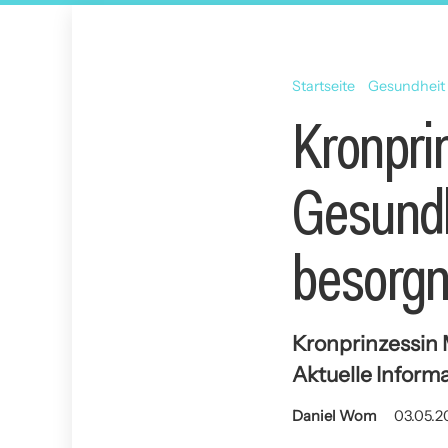
Startseite
Gesundheit
Kronpri
Gesundh
besorgn
Kronprinzessin 
Aktuelle Informa
Daniel Wom
03.05.2