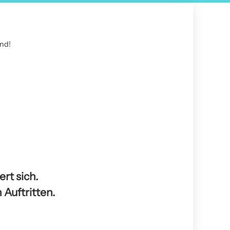
end!
rt sich.
 Auftritten.