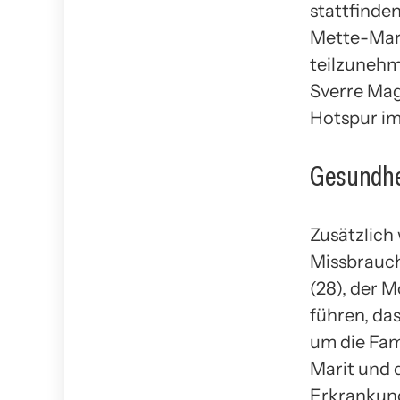
stattfinden
Mette-Mari
teilzunehm
Sverre Mag
Hotspur im
Gesundhe
Zusätzlich 
Missbrauch
(28), der 
führen, das
um die Fam
Marit und 
Erkrankung