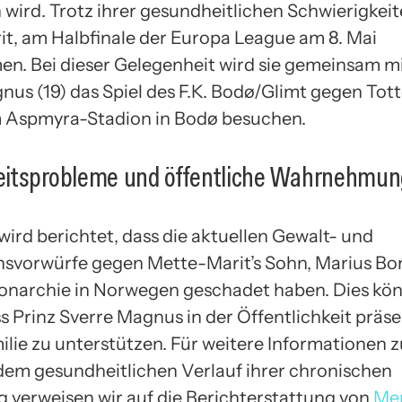
 wird. Trotz ihrer gesundheitlichen Schwierigkeit
t, am Halbfinale der Europa League am 8. Mai
en. Bei dieser Gelegenheit wird sie gemeinsam mi
nus (19) das Spiel des F.K. Bodø/Glimt gegen To
 Aspmyra-Stadion in Bodø besuchen.
itsprobleme und öffentliche Wahrnehmu
wird berichtet, dass die aktuellen Gewalt- und
svorwürfe gegen Mette-Marit’s Sohn, Marius Bo
Monarchie in Norwegen geschadet haben. Dies kö
s Prinz Sverre Magnus in der Öffentlichkeit präse
ilie zu unterstützen. Für weitere Informationen 
dem gesundheitlichen Verlauf ihrer chronischen
 verweisen wir auf die Berichterstattung von
Me