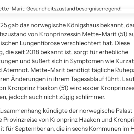
25 gab das norwegische Königshaus bekannt, das
szustand von Kronprinzessin Mette-Marit (51) a
nischen Lungenfibrose verschlechtert hat. Diese
 die seit 2018 bekannt ist, sorgt für erhebliche
ungen und äußert sich in Symptomen wie Kurzat
 Atemnot. Mette-Marit benötigt tägliche Ruhep
eren Änderungen in ihrem Tagesablauf führt. Lau
von Kronprinz Haakon (51) wird es der Kronprinzes
en, jedoch auch nicht zügig schlimmer.
Zusammenhang kündigte der norwegische Palast 
 Provinzreise von Kronprinz Haakon und Kronpr
t für September an, die in sechs Kommunen im H