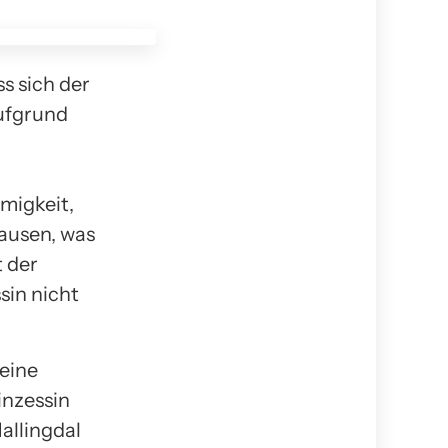
s sich der
ufgrund
migkeit,
ausen, was
t der
sin nicht
eine
inzessin
allingdal