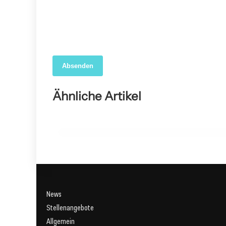
Absenden
06. Mai 2025
Heuschnupfen im Anmarsch: So kämpft
Ähnliche Artikel
Deutschland gegen die Pollenflut!
GESUNDHEIT
News
Stellenangebote
Allgemein