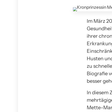
Im März 20
Gesundheit
ihrer chro
Erkrankung,
Einschränk
Husten und
zu schnell
Biografie 
besser geh
In diesem 
mehrtägige
Mette-Mari