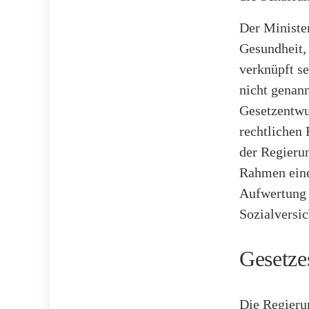
Der Minister
Gesundheit, 
verknüpft s
nicht genan
Gesetzentwu
rechtlichen 
der Regieru
Rahmen eine
Aufwertung 
Sozialversic
Gesetze
Die Regieru