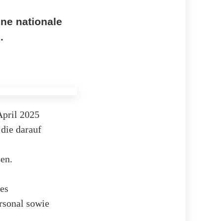
ne nationale
.
April 2025
 die darauf
en.
es
rsonal sowie