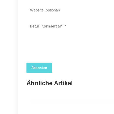
06. Mai 2025
Absenden
Heuschnupfen im Anmarsch: So
kämpft Deutschland gegen die
Ähnliche Artikel
Pollenflut!
GESUNDHEIT