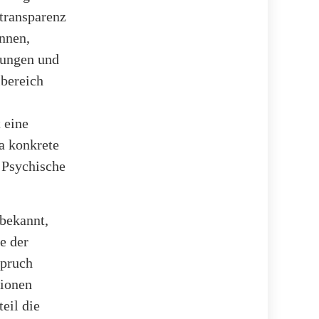
transparenz
nnen,
gungen und
bereich
 eine
a konkrete
. Psychische
bekannt,
e der
spruch
lionen
eil die