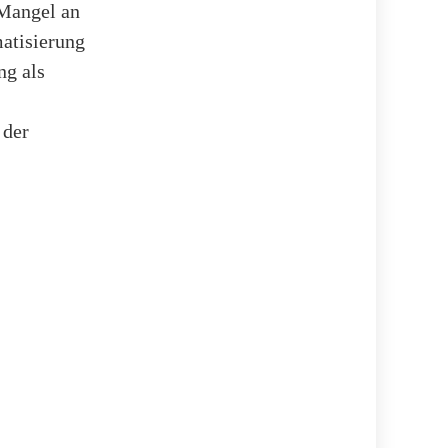
 Mangel an
atisierung
ng als
 der