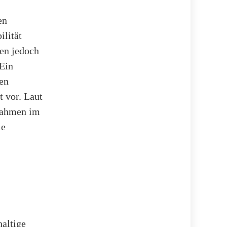
en
ilität
den jedoch
 Ein
ren
t vor. Laut
nahmen im
ie
altige