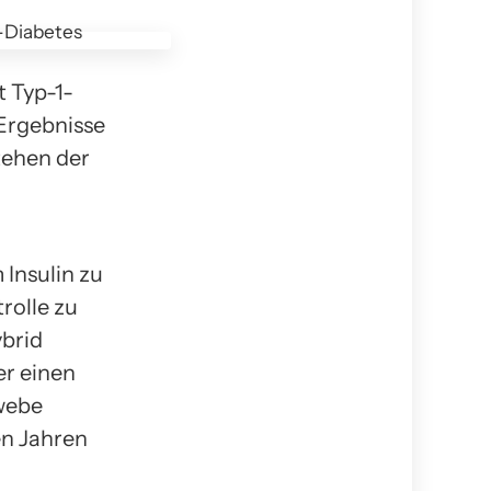
t Typ-1-
Ergebnisse
tehen der
Insulin zu
rolle zu
brid
er einen
webe
en Jahren