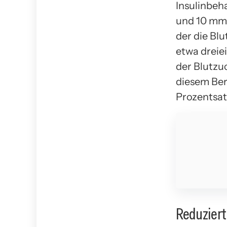
Insulinbeh
und 10 mmol
der die Bl
etwa dreie
der Blutzuc
diesem Ber
Prozentsatz
Reduziert