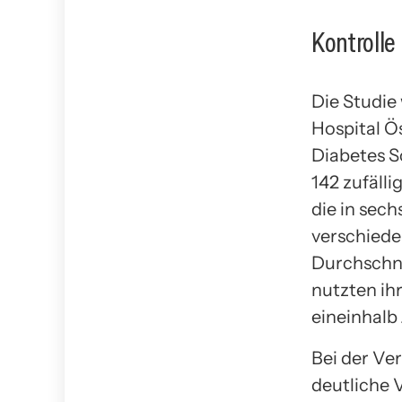
Kontrolle
Die Studie
Hospital Ö
Diabetes S
142 zufäll
die in sec
verschied
Durchschni
nutzten ih
eineinhalb
Bei der Ve
deutliche V