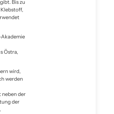
gibt. Bis zu
Klebstoff,
erwendet
ka-Akademie
s Östra,
ern wird,
rch werden
t neben der
tung der
.