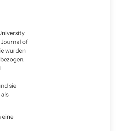
niversity
 Journal of
die wurden
nbezogen,
i
nd sie
als
 eine
r