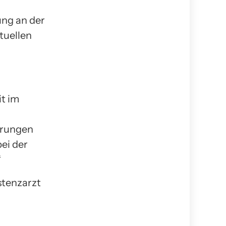
ung an der
tuellen
it im
n
serungen
bei der
“
stenzarzt