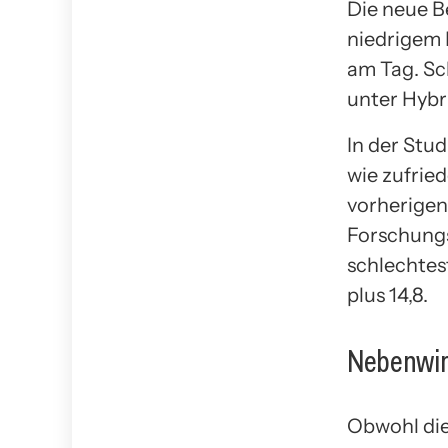
Die neue B
niedrigem B
am Tag. Sc
unter Hybr
In der Stu
wie zufried
vorherigen
Forschungs
schlechtest
plus 14,8.
Nebenwir
Obwohl die