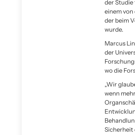
der Studie 
einem von 
der beim V
wurde.
Marcus Lin
der Univers
Forschungs
wo die For
„Wir glaube
wenn mehr 
Organschäd
Entwicklun
Behandlung
Sicherheit