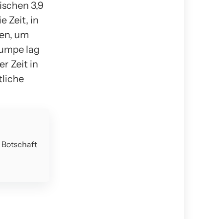
ischen 3,9
 Zeit, in
gen, um
Pumpe lag
r Zeit in
tliche
e Botschaft