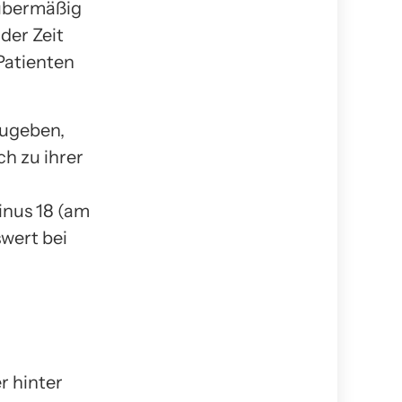
 übermäßig
der Zeit
Patienten
zugeben,
ch zu ihrer
inus 18 (am
swert bei
r hinter