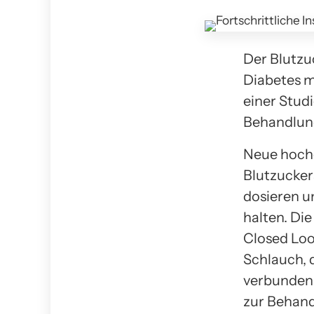
Der Blutzu
Diabetes m
einer Stud
Behandlung
Neue hoche
Blutzucker
dosieren u
halten. Di
Closed Loo
Schlauch, 
verbunden 
zur Behand