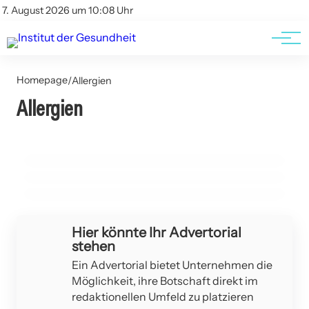
Kontakt
Kontakt
7. August 2026 um 10:08 Uhr
AGBs
AGBs
Homepage
/
Allergien
14. Juli 2023
Allergien
Kann das Schlafen in Silikonpflastern das Auftreten von
21. Dezember 2022
Warum wir alle Kimchi und andere koreanische
12. Dezember 2022
Falten und Narben wirklich verringern?
Die wichtigsten CBD-Wirkungen neben
fermentierte Lebensmittel essen sollten
Schmerzlinderung
AKNE
ADIPOSITAS / FETTLEIBIGKEIT
ALLERGIEN
Hier könnte Ihr Advertorial
stehen
Ein Advertorial bietet Unternehmen die
Möglichkeit, ihre Botschaft direkt im
redaktionellen Umfeld zu platzieren