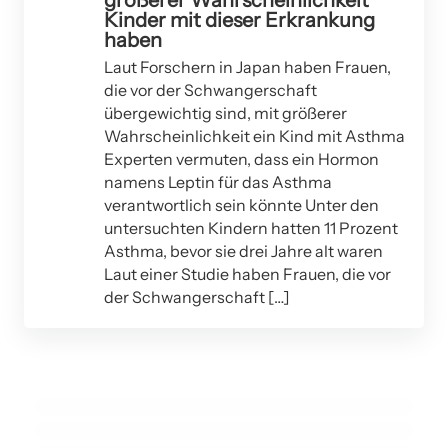
größerer Wahrscheinlichkeit
Kinder mit dieser Erkrankung
haben
Laut Forschern in Japan haben Frauen,
die vor der Schwangerschaft
übergewichtig sind, mit größerer
Wahrscheinlichkeit ein Kind mit Asthma
Experten vermuten, dass ein Hormon
namens Leptin für das Asthma
25. Februar 2022
verantwortlich sein könnte Unter den
Verursacht Ihr Kissen Akne, Halsschmerzen und
untersuchten Kindern hatten 11 Prozent
Asthma, bevor sie drei Jahre alt waren
Nackenschmerzen? Experte verrät, warum Kissen
Laut einer Studie haben Frauen, die vor
einmal im JAHR ausgetauscht und alle drei Monate
der Schwangerschaft […]
gewaschen werden sollten, um gesundheitliche
19. Juli 2021
Fortschrittlicher Laser zur Behandlung von
Probleme zu vermeiden
Gesichtsakne und für einen glatteren, klareren Teint
18. Juli 2021
Heilen Sie Ihre Akne durch eine vegane Ernährung
AKNE