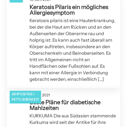
Keratosis Pilaris ein mögliches
Allergiesymptom
Keratosis pilaris ist eine Hauterkrankung,
bei der die Haut am Rücken und an den
Außenseiten der Oberarme rau und
holprig ist. Es kann auch fast überall am
Körper auftreten, insbesondere an den
Oberschenkeln und Beinoberseiten. Es
tritt im Allgemeinen nicht an
Handflächen oder Fußsohlen auf. Es
kann mit einer Allergie in Verbindung
gebracht werden, einschließlich […]
ADIPOSITAS /
01. Mai 2021
FETTLEIBIGKEIT
Beste Pläne für diabetische
Mahlzeiten
KURKUMA Die aus Südasien stammende
Kurkuma wird seit der Antike für ihre