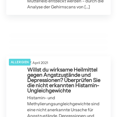
Mutterleib entdeckt werden – durch die
Analyse der Gehirnscans von […]
14. November 2021
Warum mentale Belastbarkeit viel wichtiger ist als
11. Juni 2021
3 einfache Möglichkeiten, wie sich Kinder mit Autismus
11. Mai 2021
körperliche Belastbarkeit
Typ-2-Diabetes – Ist Diabetes bei der Mutter mit ADHS
schnell verbessern
bei ihren Kindern verbunden?
ANGSTSTÖRUNGEN
ALLERGIEN
ADIPOSITAS / FETTLEIBIGKEIT
ALLERGIEN
07. April 2021
Willst du wirksame Heilmittel
gegen Angstzustände und
Depressionen? Überprüfen Sie
die nicht erkannten Histamin-
Ungleichgewichte
Histamin- und
Methylierungsungleichgewichte sind
eine nicht anerkannte Ursache für
Angstzustände, Depressionen und