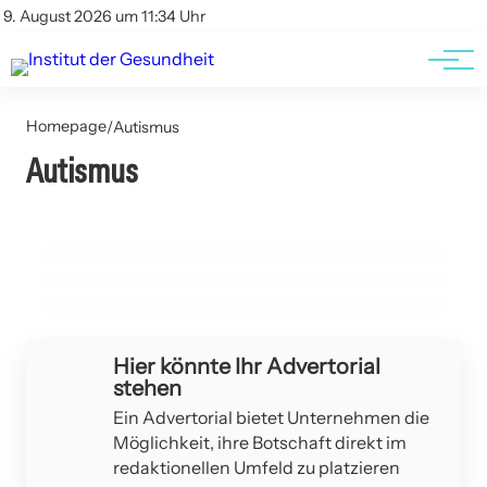
Kontakt
Kontakt
9. August 2026 um 11:34 Uhr
AGBs
AGBs
Homepage
/
Autismus
30. April 2023
15. Dezember 2022
Autismus
Autistische Frauen sind anfällig für psychische
Kleine Moleküle in der Muttermilch können die
Erkrankungen, zeigt eine Studie
16. Januar 2023
Wahrscheinlichkeit verringern, dass Säuglinge Allergien
Das Darmmikrobiom spielt eine Rolle bei Alzheimer
entwickeln
ANGSTSTÖRUNGEN
ADIPOSITAS / FETTLEIBIGKEIT
ALLERGIEN
Hier könnte Ihr Advertorial
stehen
Ein Advertorial bietet Unternehmen die
Möglichkeit, ihre Botschaft direkt im
redaktionellen Umfeld zu platzieren