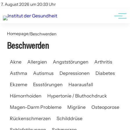
Kontakt
Kontakt
7. August 2026 um 20:33 Uhr
AGBs
AGBs
Homepage
/
Beschwerden
Beschwerden
Akne
Allergien
Angststörungen
Arthritis
Asthma
Autismus
Depressionen
Diabetes
Ekzeme
Essstörungen
Haarausfall
Hämorrhoiden
Hypertonie / Bluthochdruck
Magen-Darm Probleme
Migräne
Osteoporose
Rückenschmerzen
Schilddrüse
Schlafstörungen
Schmerzen