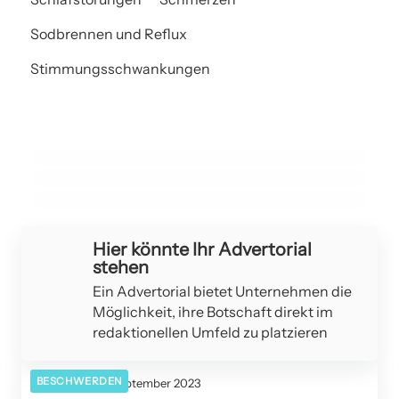
Sodbrennen und Reflux
08. Juli 2024
Stimmungsschwankungen
Hautpflege bei Diabetes: Worauf Betroffene achten
17. Juni 2024
Das unausgesprochene Kapitel: Die stille Heilung nach
sollten
der Geburt
20. September 2023
Osteoporose: Prävention und Therapie
DIABETES
DEPRESSIONEN
BESCHWERDEN
Hier könnte Ihr Advertorial
stehen
Ein Advertorial bietet Unternehmen die
Möglichkeit, ihre Botschaft direkt im
redaktionellen Umfeld zu platzieren
BESCHWERDEN
20. September 2023