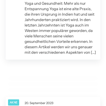
Yoga und Gesundheit: Mehr als nur
Entspannung Yoga ist eine alte Praxis,
die ihren Ursprung in Indien hat und seit
Jahrhunderten praktiziert wird. In den
letzten Jahrzehnten ist Yoga auch im
Westen immer populärer geworden, da
viele Menschen seine vielen
gesundheitlichen Vorteile erkennen. In
diesem Artikel werden wir uns genauer
mit den verschiedenen Aspekten von […]
20. September 2023
Nahrungsergänzungsmittel: Nutzen und
20. September 2023
Akupunktur bei chronischen Schmerzen: Wirksamkeit
20. September 2023
Nebenwirkungen
Impfungen im Erwachsenenalter: Was Sie wissen
und Risiken
müssen
BESCHWERDEN
BESCHWERDEN
BESCHWERDEN
AKNE
20. September 2023