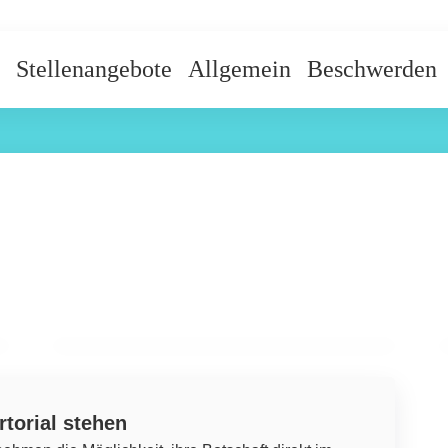
Stellenangebote
Allgemein
Beschwerden
23. Mai 2023
Extreme klimatische Ereignisse stellen
eine erhebliche Bedrohung für die
globale dermatologische Gesundheit
dar
AKNE
rtorial stehen