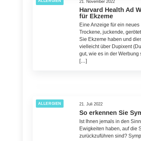
ALLERGIEN
21. November 2022
Harvard Health Ad W
für Ekzeme
Eine Anzeige für ein neues
Trockene, juckende, geröt
Sie Ekzeme haben und dies
vielleicht über Dupixent (
26. Juli 2022
gut, wie es in der Werbung 
Beste Kräuter- und Ayurveda-Heilung
[…]
zur Behandlung von Ekzemen
ALLERGIEN
ALLERGIEN
21. Juli 2022
So erkennen Sie Sym
Ist Ihnen jemals in den Si
Ewigkeiten haben, auf die 
zurückzuführen sind? Sympt