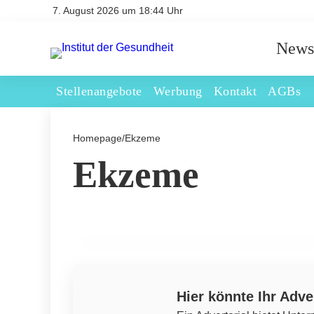
7. August 2026 um 18:44 Uhr
News
Stellenangebote
Werbung
Kontakt
AGBs
Homepage
/
Ekzeme
Ekzeme
20. September 2023
Die Auswirkungen von Stress auf die
Hautgesundheit
AKNE
Hier könnte Ihr Adve