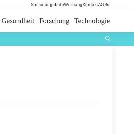
Stellenangebote
Werbung
Kontakt
AGBs
Gesundheit
Forschung
Technologie
13. Mai 2023
Der Besitz eines Hundes im
Säuglingsalter kann das Risiko
anhaltender pfeifender Atemgeräusche
verringern
ALLERGIEN