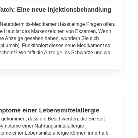
atch: Eine neue Injektionsbehandlung
 Neurodermitis-Medikament lässt einige Fragen offen.
ete Haut ist das Markenzeichen von Ekzemen. Wenn
e Anzeige gesehen haben, wundern Sie sich
24. Juli 2022
Dupilumab). Funktioniert dieses neue Medikament so
Dieses pflanzliche Heilmittel gegen Akne
scheint? Wo trifft die Anzeige ins Schwarze und wo
ist ein natürlicher Weg, um Akne
loszuwerden
AKNE
ptome einer Lebensmittelallergie
nn gekommen, dass die Beschwerden, die Sie seit
Symptome einer Nahrungsmittelallergie
ome einer Lebensmittelallergie können innerhalb