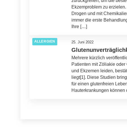
zurückgreifen, um die beste
Ekzemproblem zu erzielen. 
Drogen und mit Chemikalien
immer die erste Behandlung 
Ihre […]
ALLERGIEN
25. Juni 2022
Glutenunverträglichk
Mehrere kürzlich veröffentl
Patienten mit Zöliakie oder
und Ekzemen leiden, bestäti
liegt[1]. Diese Studien bri
für einen glutenfreien Lebe
Hauterkrankungen können du