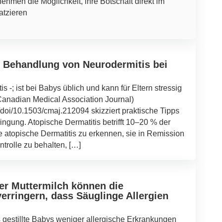
nehmen die Möglichkeit, ihre Botschaft direkt im
atzieren
r Behandlung von Neurodermitis bei
s -; ist bei Babys üblich und kann für Eltern stressig
(Canadian Medical Association Journal)
doi/10.1503/cmaj.212094 skizziert praktische Tipps
ngung. Atopische Dermatitis betrifft 10–20 % der
 atopische Dermatitis zu erkennen, sie in Remission
trolle zu behalten, […]
der Muttermilch können die
erringern, dass Säuglinge Allergien
gestillte Babys weniger allergische Erkrankungen