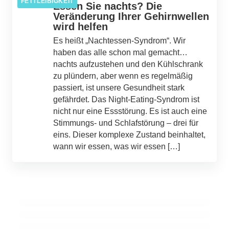
FETTLEIBIGKEIT
Essen Sie nachts? Die
Veränderung Ihrer Gehirnwellen
wird helfen
Es heißt „Nachtessen-Syndrom“. Wir
haben das alle schon mal gemacht…
nachts aufzustehen und den Kühlschrank
zu plündern, aber wenn es regelmäßig
passiert, ist unsere Gesundheit stark
gefährdet. Das Night-Eating-Syndrom ist
01. Juli 2022
nicht nur eine Essstörung. Es ist auch eine
14. Juli 2022
Life Coach, 45, stellte fest, dass er VIER
Stimmungs- und Schlafstörung – drei für
Das Geheimnis, um dünn zu bleiben, liegt
Tumore aufgrund von fortgeschrittenem
eins. Dieser komplexe Zustand beinhaltet,
darin, weniger zu essen und nicht mehr
wann wir essen, was wir essen […]
Eierstockkrebs hatte, nur 10 Tage nachdem
Sport zu treiben, wie eine Studie
02. Juli 2022
der Arzt die Symptome als das, was mit
Merkmale von Major und Minor
herausgefunden hat
„Frauen in Ihrem Alter“ passiert, abgetan
Essstörungen
hatte.
BESCHWERDEN
ADIPOSITAS / FETTLEIBIGKEIT