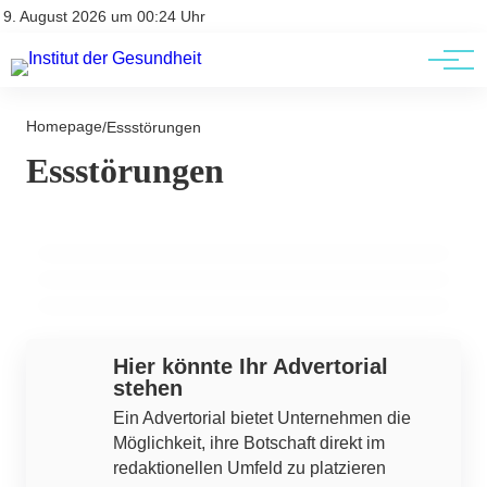
Kontakt
Kontakt
9. August 2026 um 00:24 Uhr
AGBs
AGBs
Homepage
/
Essstörungen
07. Juli 2023
14. Juni 2023
Essstörungen
Wie spreche ich mit meinen Freunden über
21. Juni 2023
Studie findet Zusammenhang zwischen
BMI: Die Fehlmessung des Gewichts und
Ozempic?
verschiedenen Humorstilen und der
die Misshandlung von Fettleibigkeit
Körperwahrnehmung bei Frauen
ADIPOSITAS / FETTLEIBIGKEIT
ADIPOSITAS / FETTLEIBIGKEIT
ADIPOSITAS / FETTLEIBIGKEIT
Hier könnte Ihr Advertorial
stehen
Ein Advertorial bietet Unternehmen die
Möglichkeit, ihre Botschaft direkt im
redaktionellen Umfeld zu platzieren