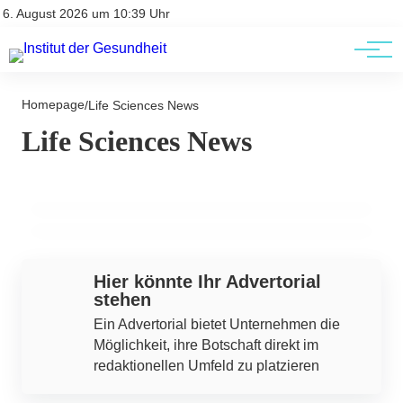
Kontakt
Kontakt
6. August 2026 um 10:39 Uhr
AGBs
AGBs
30. November 2023
30. November 2023
PerkinElmer stellt die branchenweit erste
Homepage
Astrea Bioseparations stellt Nereus
/
Life Sciences News
Lösung zur Zellanalyse vor, um die
Life Sciences News
LentiHERO vor, eine zweckmäßige Lösung
Forschung und Herstellung von Zell- und
für die Reinigung lentiviraler Vektoren
Gentherapien zu rationalisieren
GESUNDHEIT ALLGEMEIN
GESUNDHEIT ALLGEMEIN
Hier könnte Ihr Advertorial
stehen
Ein Advertorial bietet Unternehmen die
Möglichkeit, ihre Botschaft direkt im
redaktionellen Umfeld zu platzieren