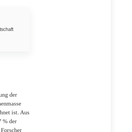
tschaft
ung der
henmasse
hnet ist. Aus
7 % der
 Forscher