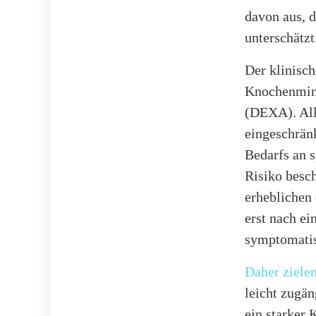
davon aus, d
unterschätzt
Der klinisch
Knochenmine
(DEXA). All
eingeschrän
Bedarfs an 
Risiko besch
erheblichen 
erst nach ei
symptomatisc
Daher ziele
leicht zugän
ein starker 