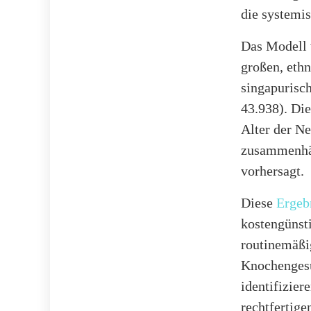
die systemis
Das Modell 
großen, eth
singapurisc
43.938). Die
Alter der N
zusammenhän
vorhersagt.
Diese
Ergeb
kostengünsti
routinemäßi
Knochengesu
identifizie
rechtfertige