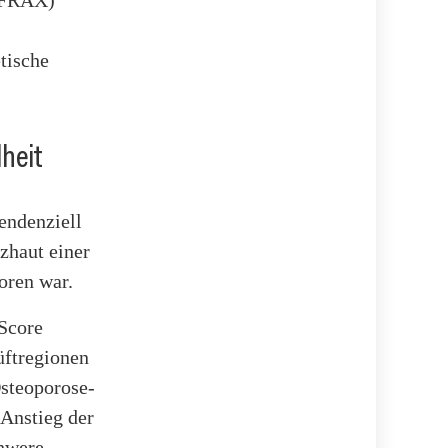
 (FRAX)
tische
heit
endenziell
zhaut einer
oren war.
Score
ftregionen
Osteoporose-
 Anstieg der
chwere