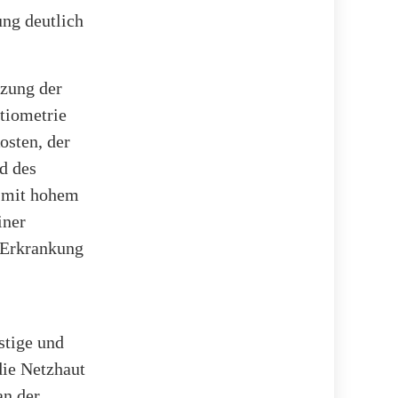
ung deutlich
tzung der
tiometrie
osten, der
d des
n mit hohem
iner
e Erkrankung
stige und
die Netzhaut
an der