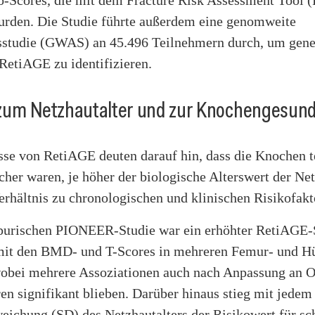
ko-Scores, die mit dem Fracture Risk Assessment Tool
urden. Die Studie führte außerdem eine genomweite
sstudie (GWAS) an 45.496 Teilnehmern durch, um gene
RetiAGE zu identifizieren.
zum Netzhautalter und zur Knochengesund
sse von RetiAGE deuten darauf hin, dass die Knochen t
er waren, je höher der biologische Alterswert der Net
rhältnis zu chronologischen und klinischen Risikofakt
apurischen PIONEER-Studie war ein erhöhter RetiAGE-
it den BMD- und T-Scores in mehreren Femur- und Hü
 wobei mehrere Assoziationen auch nach Anpassung an 
en signifikant blieben. Darüber hinaus stieg mit jedem
eichung (SD) des Netzhautalters der Risikowert für s