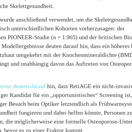
che Skelettgesundheit.
wurde anschließend verwendet, um die Skelettgesundhe
nisch unterschiedlichen Kohorten vorherzusagen: der
hen PIONEER-Studie (n = 1.965) und der britischen Bi
 Modellergebnisse deuten darauf hin, dass ein höheres 
etzhaut umgekehrt mit der Knochenmineraldichte (BM
gt und unabhängig davon das Auftreten von Osteopor
nisse deuten darauf
hin, dass RetiAGE ein nicht-invasiv
ger Kandidat für ein „opportunistisches“ Screening ist
ger Besuch beim Optiker letztendlich als Frühwarnsyst
ndheit fungieren und dabei helfen könnte, Personen z
ren, die möglicherweise eine formelle Osteoporose-Unt
n, bevor es zu einer Fraktur kommt.