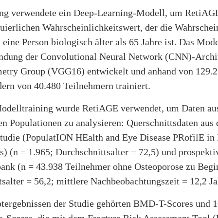
ng verwendete ein Deep-Learning-Modell, um RetiAGE
uierlichen Wahrscheinlichkeitswert, der die Wahrschei
s eine Person biologisch älter als 65 Jahre ist. Das Mod
ndung der Convolutional Neural Network (CNN)-Archit
etry Group (VGG16) entwickelt und anhand von 129.
ern von 40.480 Teilnehmern trainiert.
delltraining wurde RetiAGE verwendet, um Daten au
n Populationen zu analysieren: Querschnittsdaten aus 
die (PopulatION HEalth and Eye Disease PRofilE in 
) (n = 1.965; Durchschnittsalter = 72,5) und prospekti
ank (n = 43.938 Teilnehmer ohne Osteoporose zu Begi
salter = 56,2; mittlere Nachbeobachtungszeit = 12,2 Ja
tergebnissen der Studie gehörten BMD-T-Scores und 1