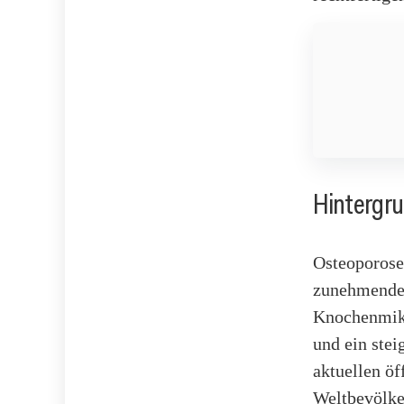
Hintergr
Osteoporose 
zunehmende 
Knochenmikr
und ein stei
aktuellen öf
Weltbevölke