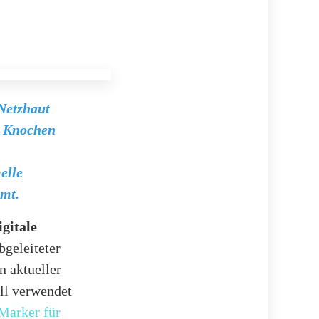
 Netzhaut
n Knochen
elle
mt.
gitale
bgeleiteter
n aktueller
ll verwendet
Marker für