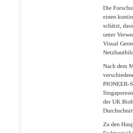
Die Forschu
einen kontin
schätzt, das
unter Verwe
Visual Geom
Netzhautbild
Nach dem Mo
verschiedene
PIONEER-Stu
Singaporeans
der UK Biob
Durchschnitt
Zu den Haup