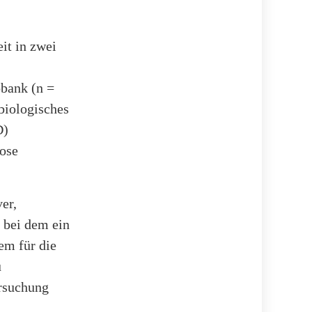
it in zwei
obank (n =
biologisches
D)
ose
er,
, bei dem ein
em für die
u
ersuchung