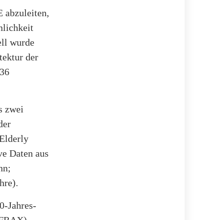
 abzuleiten,
nlichkeit
ell wurde
ektur der
236
s zwei
der
Elderly
ve Daten aus
nn;
hre).
0-Jahres-