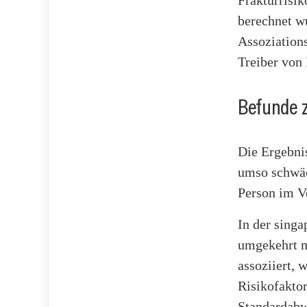
Frakturrisi
berechnet w
Assoziation
Treiber von 
Befunde 
Die Ergebni
umso schwäch
Person im Ve
In der sing
umgekehrt m
assoziiert,
Risikofaktor
Standardabw