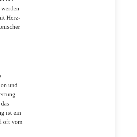
t werden
it Herz-
onischer
e
ion und
ertung
 das
g ist ein
d oft vom