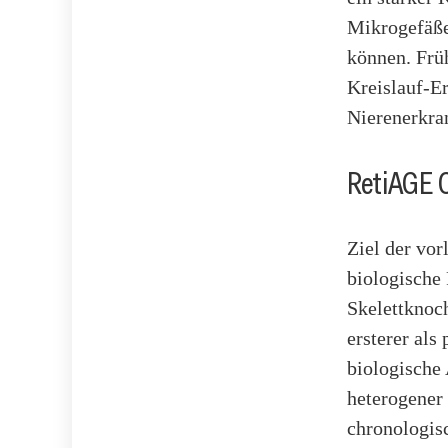
Mikrogefäße
können. Frü
Kreislauf-E
Nierenerkra
RetiAGE 
Ziel der vo
biologische
Skelettknoc
ersterer als
biologische 
heterogener
chronologisc