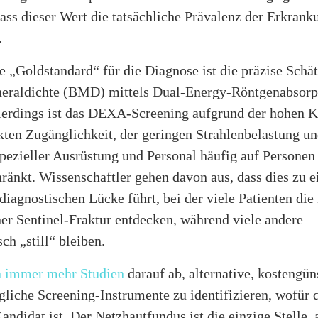
ass dieser Wert die tatsächliche Prävalenz der Erkrank
.
e „Goldstandard“ für die Diagnose ist die präzise Schä
raldichte (BMD) mittels Dual-Energy-Röntgenabsorp
erdings ist das DEXA-Screening aufgrund der hohen K
kten Zugänglichkeit, der geringen Strahlenbelastung un
spezieller Ausrüstung und Personal häufig auf Persone
ränkt. Wissenschaftler gehen davon aus, dass dies zu e
diagnostischen Lücke führt, bei der viele Patienten di
ner Sentinel-Fraktur entdecken, während viele andere
h „still“ bleiben.
n immer mehr Studien
darauf ab, alternative, kostengün
gliche Screening-Instrumente zu identifizieren, wofür 
Kandidat ist. Der Netzhautfundus ist die einzige Stelle, 