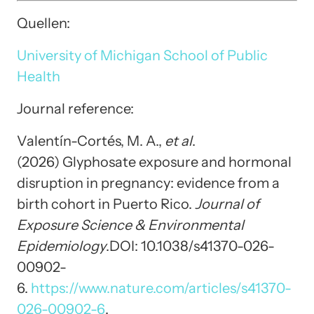
Quellen:
University of Michigan School of Public
Health
Journal reference:
Valentín-Cortés, M. A.,
et al
.
(2026) Glyphosate exposure and hormonal
disruption in pregnancy: evidence from a
birth cohort in Puerto Rico.
Journal of
Exposure Science & Environmental
Epidemiology
.DOI: 10.1038/s41370-026-
00902-
6.
https://www.nature.com/articles/s41370-
026-00902-6
.