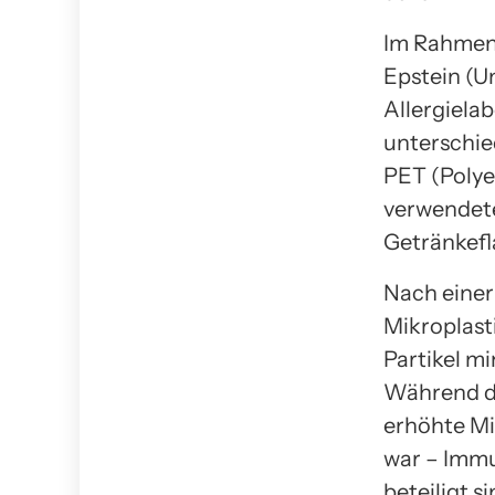
Im Rahmen 
Epstein (Un
Allergiela
unterschie
PET (Polye
verwendete
Getränkefl
Nach einer
Mikroplasti
Partikel m
Während di
erhöhte Mi
war – Immu
beteiligt 