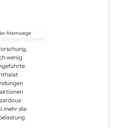
 Forschung,
ch wenig
chgeführte
hthalat
ündungen
eaktionen
azardous
l mehr die
belastung