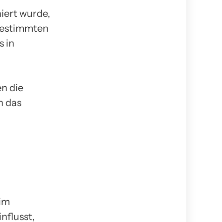
iert wurde,
bestimmten
 in
n die
n das
 im
nflusst,