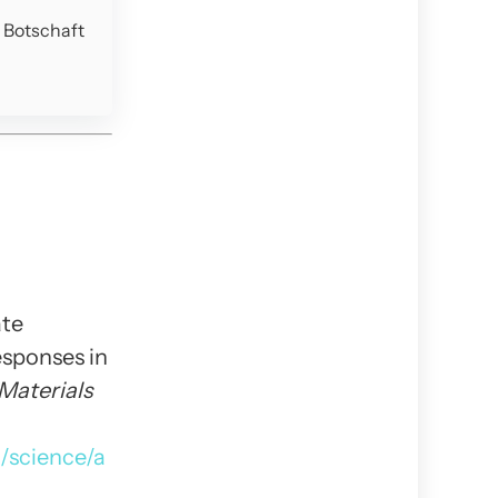
e Botschaft
ate
sponses in
Materials
/science/a