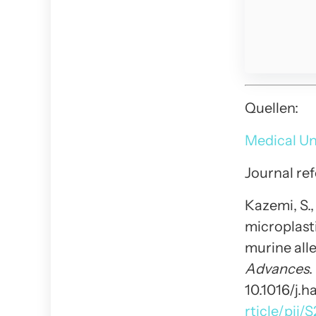
Quellen:
Medical Un
Journal re
Kazemi, S.
microplast
murine all
Advances
.
10.1016/j.
rticle/pi