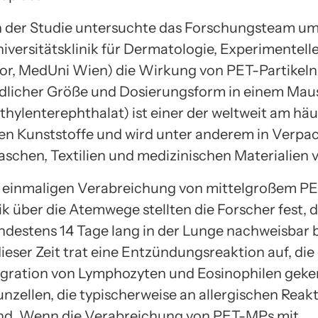
der Studie untersuchte das Forschungsteam um
iversitätsklinik für Dermatologie, Experimentell
bor, MedUni Wien) die Wirkung von PET-Partikeln
dlicher Größe und Dosierungsform in einem Mau
thylenterephthalat) ist einer der weltweit am häu
n Kunststoffe und wird unter anderem in Verpa
aschen, Textilien und medizinischen Materialien 
 einmaligen Verabreichung von mittelgroßem P
k über die Atemwege stellten die Forscher fest, d
indestens 14 Tage lang in der Lunge nachweisbar b
eser Zeit trat eine Entzündungsreaktion auf, die
gration von Lymphozyten und Eosinophilen gek
nzellen, die typischerweise an allergischen Reak
sind. Wenn die Verabreichung von PET-MPs mit