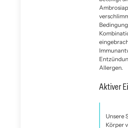
Ambrosiapo
verschlim
Bedingunge
Kombinatio
eingebrach
Immunantw
Entzündung
Allergen.
Aktiver 
Unsere S
Körper v