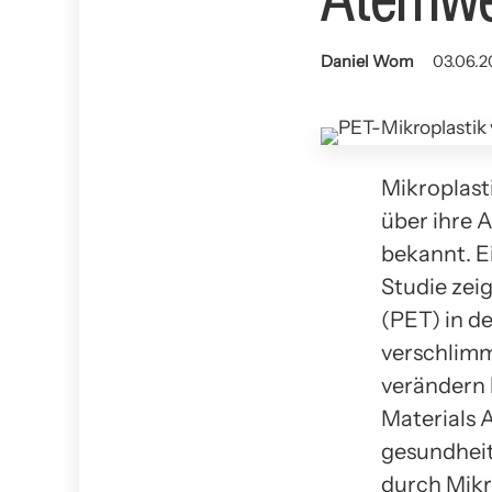
Daniel Wom
03.06.2
Mikroplast
über ihre 
bekannt. E
Studie zeig
(PET) in 
verschlimm
verändern 
Materials 
gesundhei
durch Mikr