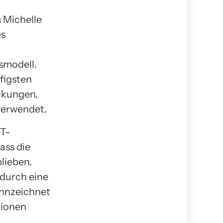
 Michelle
es
smodell.
figsten
ckungen,
verwendet.
ET-
ass die
lieben.
 durch eine
ennzeichnet
tionen