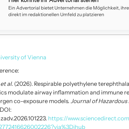
Hier könnte Ihr Advertorial stehen
Ein Advertorial bietet Unternehmen die Möglichkeit, ihr
direkt im redaktionellen Umfeld zu platzieren
iversity of Vienna
ference:
,
et al
. (2026). Respirable polyethylene terephthal
ics modulate airway inflammation and immune re
ergen co-exposure models.
Journal of Hazardous 
 DOI:
hazadv.2026.101223.
https://www.sciencedirect.com
i/S2772416626002226?via%3Dihub