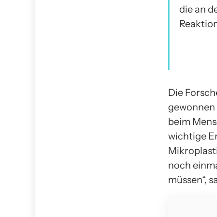
die an 
Reaktion
Die Forsch
gewonnen w
beim Mensc
wichtige E
Mikroplast
noch einma
müssen“, sa