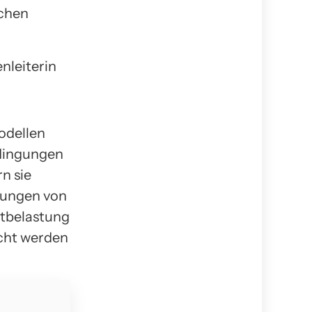
schen
nleiterin
odellen
edingungen
n sie
kungen von
ltbelastung
ucht werden