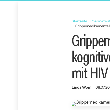
Startseite
Pharmazeut
Grippemedikamente k
Grippe
kogniti
mit HIV
Linda Wom
08.07.20