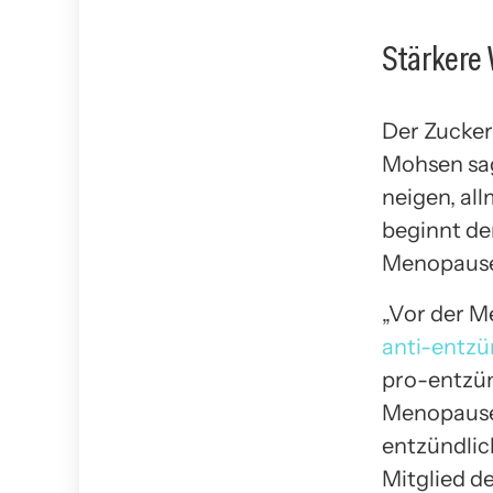
Stärkere
Der Zucker
Mohsen sag
neigen, al
beginnt de
Menopause
„Vor der M
anti-entzü
pro-entzün
Menopause
entzündlic
Mitglied de