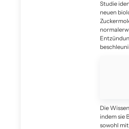
Studie ide
neuen biol
Zuckermole
normalerwe
Entzündung
beschleuni
Die Wissen
indem sie 
sowohl mit