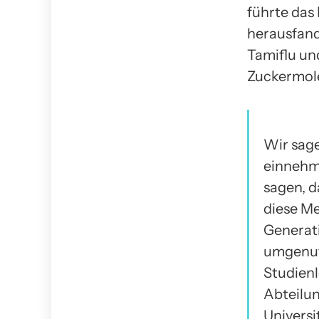
führte das
herausfand
Tamiflu un
Zuckermole
Wir sag
einnehme
sagen, d
diese M
Generati
umgenut
Studienl
Abteilun
Universi