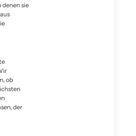
 denen sie
 aus
ie
te
Wir
n, ob
ächsten
en
sen, der
r