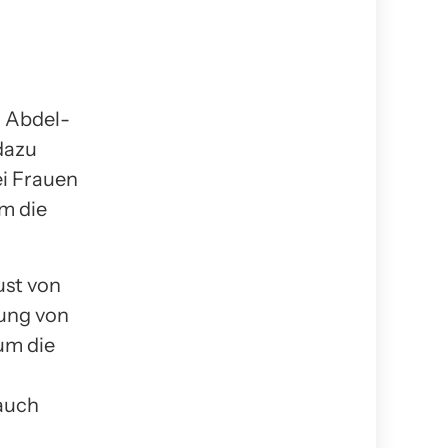
. Abdel-
dazu
ei Frauen
m die
ust von
ung von
um die
 auch