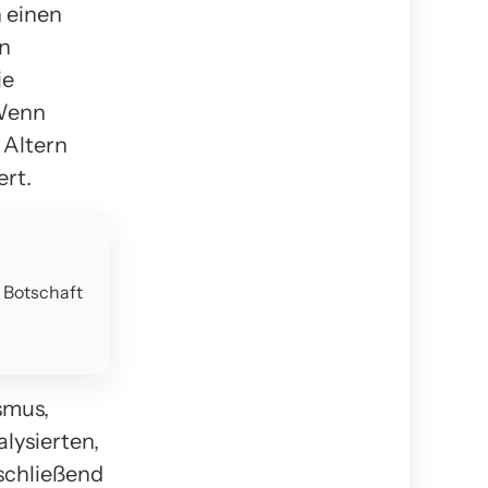
n einen
en
ie
 Wenn
 Altern
rt.
e Botschaft
smus,
lysierten,
schließend