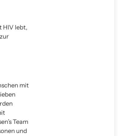
 HIV lebt,
 zur
nschen mit
rieben
urden
it
sen’s Team
rsonen und