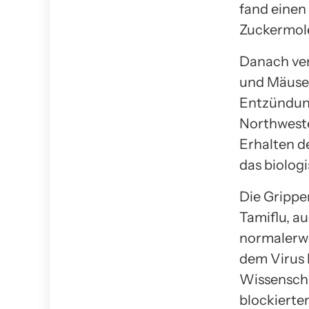
fand eine
Zuckermol
Danach ve
und Mäusem
Entzündung
Northweste
Erhalten d
das biolog
Die Gripp
Tamiflu, a
normalerwe
dem Virus h
Wissenscha
blockierte