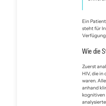
Ein Patient
steht für 
Verfügung
Wie die S
Zuerst ana
HIV, die i
waren. All
anhand kli
kognitiven
analysiert