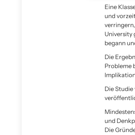
Eine Klass
und vorzei
verringern
University
begann und
Die Ergebn
Probleme b
Implikatio
Die Studie 
veröffentli
Mindestens
und Denkpr
Die Gründe