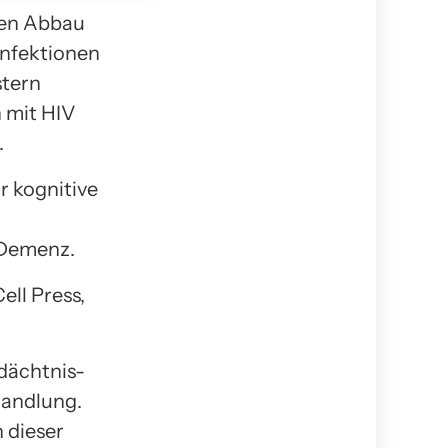
ven Abbau
infektionen
stern
 mit HIV
.
r kognitive
 Demenz.
ell Press,
dächtnis-
handlung.
 dieser