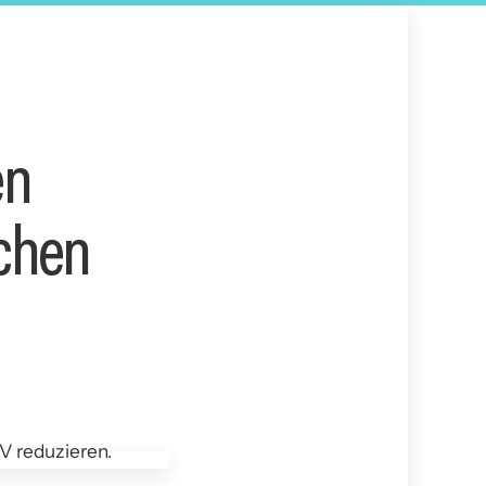
en
chen