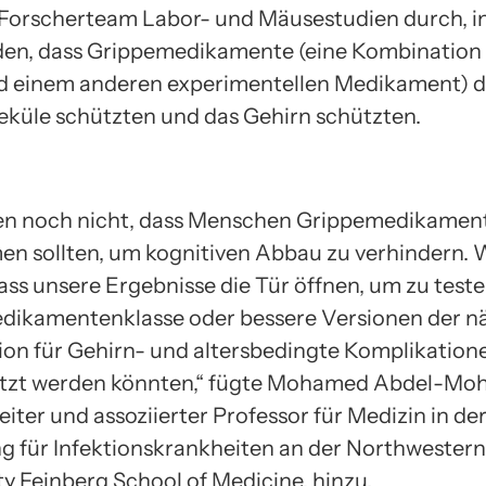
 Forscherteam Labor- und Mäusestudien durch, in
en, dass Grippemedikamente (eine Kombination
d einem anderen experimentellen Medikament) d
küle schützten und das Gehirn schützten.
en noch nicht, dass Menschen Grippemedikamen
n sollten, um kognitiven Abbau zu verhindern. 
ass unsere Ergebnisse die Tür öffnen, um zu teste
edikamentenklasse oder bessere Versionen der n
on für Gehirn- und altersbedingte Komplikation
zt werden könnten,“ fügte Mohamed Abdel-Moh
eiter und assoziierter Professor für Medizin in de
g für Infektionskrankheiten an der Northwestern
ty Feinberg School of Medicine, hinzu.