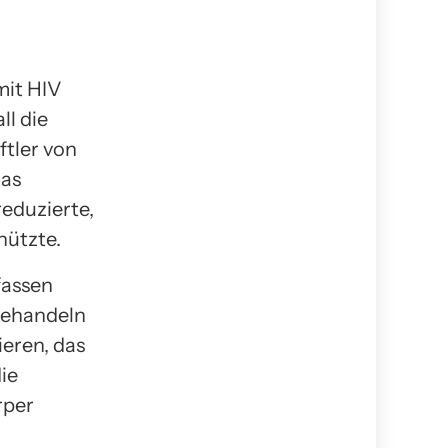
it HIV
ll die
tler von
das
eduzierte,
hützte.
fassen
behandeln
ieren, das
ie
rper